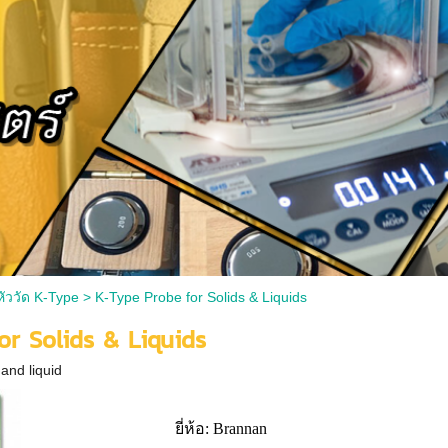
ัววัด K-Type
>
K-Type Probe for Solids & Liquids
or Solids & Liquids
 and liquid
ยี่ห้อ: Brannan