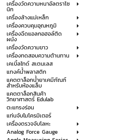
เครื่องวัดความหนาอัลตราโซ
นิก
เครื่องล้างแม่เหล็ก
เครื่องควบคุมอุณหภูมิ
เครื่องฉีดแอลกอฮอล์ติด
ผนัง
เครื่องวัดความขาว
เครื่องทดสอบความต้านทาน
เคเบิ้ลไทด์ สเตนเลส
แทงค์น้ำพลาสติก
แคตตาล็อกน้ำยาเคมีภัณฑ์
สำหรับห้องแล็บ
แคตตาล็อกสินค้า
วิทยาศาสตร์ Edulab
ตะแกรงร่อน
แท่นจับไมโครมิเตอร์
เครื่องตรวจจับโลหะ
Analog Force Gauge
Angle Measuring Series