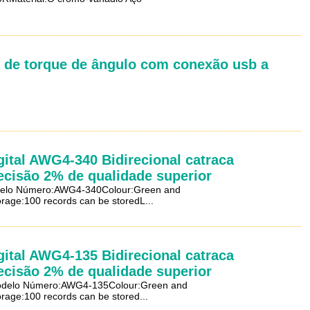
 de torque de ângulo com conexão usb a
gital AWG4-340 Bidirecional catraca
ecisão 2% de qualidade superior
Modelo Número:AWG4-340Colour:Green and
age:100 records can be storedL...
gital AWG4-135 Bidirecional catraca
ecisão 2% de qualidade superior
NModelo Número:AWG4-135Colour:Green and
age:100 records can be stored...