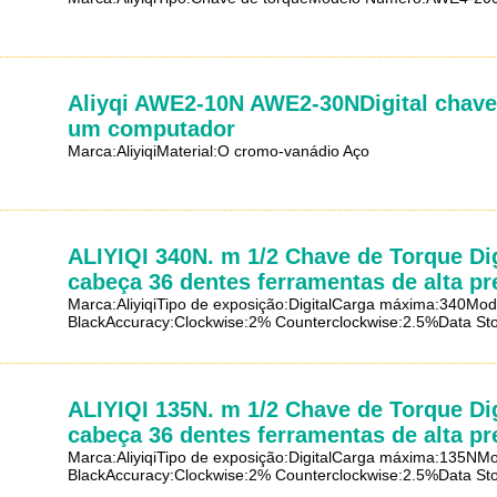
Aliyqi AWE2-10N AWE2-30NDigital chave
um computador
Marca:AliyiqiMaterial:O cromo-vanádio Aço
ALIYIQI 340N. m 1/2 Chave de Torque Di
cabeça 36 dentes ferramentas de alta pr
Marca:AliyiqiTipo de exposição:DigitalCarga máxima:340
BlackAccuracy:Clockwise:2% Counterclockwise:2.5%Data Stor
ALIYIQI 135N. m 1/2 Chave de Torque Di
cabeça 36 dentes ferramentas de alta pr
Marca:AliyiqiTipo de exposição:DigitalCarga máxima:135
BlackAccuracy:Clockwise:2% Counterclockwise:2.5%Data Stor