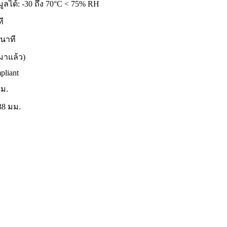
ลได้: -30 ถึง 70°C < 75% RH
ที
นาที
งมาแล้ว)
liant
ม.
38 มม.