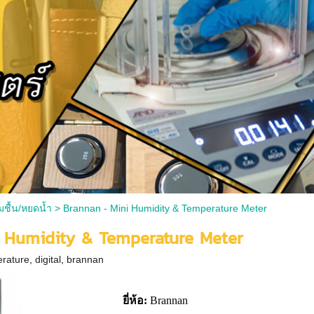
มชื้น/หยดน้ำ
>
Brannan - Mini Humidity & Temperature Meter
 Humidity & Temperature Meter
rature
,
digital
,
brannan
ยี่ห้อ:
Brannan