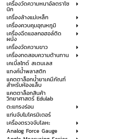
เครื่องวัดความหนาอัลตราโซ
นิก
เครื่องล้างแม่เหล็ก
เครื่องควบคุมอุณหภูมิ
เครื่องฉีดแอลกอฮอล์ติด
ผนัง
เครื่องวัดความขาว
เครื่องทดสอบความต้านทาน
เคเบิ้ลไทด์ สเตนเลส
แทงค์น้ำพลาสติก
แคตตาล็อกน้ำยาเคมีภัณฑ์
สำหรับห้องแล็บ
แคตตาล็อกสินค้า
วิทยาศาสตร์ Edulab
ตะแกรงร่อน
แท่นจับไมโครมิเตอร์
เครื่องตรวจจับโลหะ
Analog Force Gauge
Angle Measuring Series