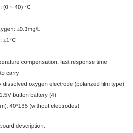
: (0 ~ 40) °C
xygen: ±0.3mg/L
: ±1°C
erature compensation, fast response time
to carry
y dissolved oxygen electrode (polarized film type)
.5V button battery (4)
): 40*185 (without electrodes)
board description: