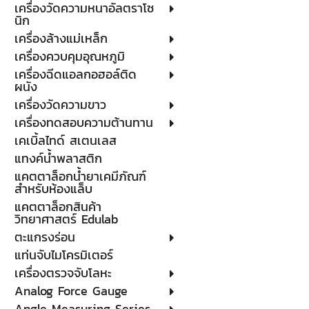
เครื่องวัดความหนาอัลตราโซ
นิก
เครื่องล้างแม่เหล็ก
เครื่องควบคุมอุณหภูมิ
เครื่องฉีดแอลกอฮอล์ติด
ผนัง
เครื่องวัดความขาว
เครื่องทดสอบความต้านทาน
เคเบิ้ลไทด์ สเตนเลส
แทงค์น้ำพลาสติก
แคตตาล็อกน้ำยาเคมีภัณฑ์
สำหรับห้องแล็บ
แคตตาล็อกสินค้า
วิทยาศาสตร์ Edulab
ตะแกรงร่อน
แท่นจับไมโครมิเตอร์
เครื่องตรวจจับโลหะ
Analog Force Gauge
Angle Measuring Series