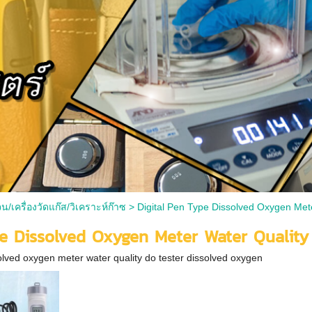
จน/เครื่องวัดแก๊ส/วิเคราะห์ก๊าซ
>
Digital Pen Type Dissolved Oxygen Met
pe Dissolved Oxygen Meter Water Qualit
solved oxygen meter water quality do tester dissolved oxygen