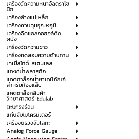
เครื่องวัดความหนาอัลตราโซ
นิก
เครื่องล้างแม่เหล็ก
เครื่องควบคุมอุณหภูมิ
เครื่องฉีดแอลกอฮอล์ติด
ผนัง
เครื่องวัดความขาว
เครื่องทดสอบความต้านทาน
เคเบิ้ลไทด์ สเตนเลส
แทงค์น้ำพลาสติก
แคตตาล็อกน้ำยาเคมีภัณฑ์
สำหรับห้องแล็บ
แคตตาล็อกสินค้า
วิทยาศาสตร์ Edulab
ตะแกรงร่อน
แท่นจับไมโครมิเตอร์
เครื่องตรวจจับโลหะ
Analog Force Gauge
Angle Measuring Series