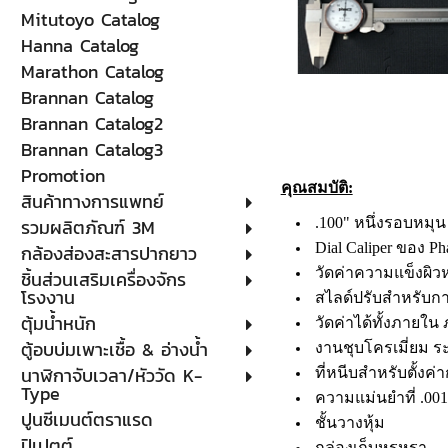
Mitutoyo Catalog
Hanna Catalog
Marathon Catalog
Brannan Catalog
Brannan Catalog2
Brannan Catalog3
Promotion
คุณสมบัติ:
สินค้าทางการแพทย์
รวมผลิตภัณฑ์ 3M
.100" หนึ่งรอบหมุน
Dial Caliper ของ Ph
กล้องส่องสะสารปากยาว
วัดค่าความแข็งผิ
ชิ้นส่วนเสริมเครื่องจักร
โรงงาน
สไลด์ปรับสำหรับการ
ตุ้มน้ำหนัก
วัดค่าได้ทั้งภายใ
ตู้อบบ่มเพาะเชื้อ & อ่างน้ำ
งานชุบโครเมี่ยม ร
นาฬิกาจับเวลา/หัววัด K-
ที่หนีบสำหรับตั้งค
Type
ความแม่นยำที่ .001
ปูนซีเมนต์ตราแรด
ชั้นวางหุ้ม
ปิเปตต์
กล่องเก็บหรูหรา