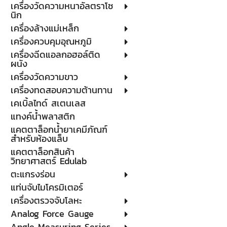
เครื่องวัดความหนาอัลตราโซ
นิก
เครื่องล้างแม่เหล็ก
เครื่องควบคุมอุณหภูมิ
เครื่องฉีดแอลกอฮอล์ติด
ผนัง
เครื่องวัดความขาว
เครื่องทดสอบความต้านทาน
เคเบิ้ลไทด์ สเตนเลส
แทงค์น้ำพลาสติก
แคตตาล็อกน้ำยาเคมีภัณฑ์
สำหรับห้องแล็บ
แคตตาล็อกสินค้า
วิทยาศาสตร์ Edulab
ตะแกรงร่อน
แท่นจับไมโครมิเตอร์
เครื่องตรวจจับโลหะ
Analog Force Gauge
Angle Measuring Series