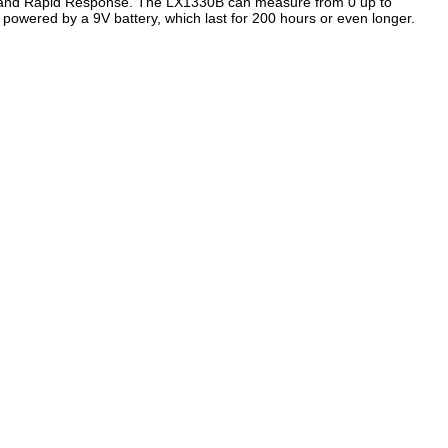
y and Rapid Response. The LX1330B can measure from 0 up to
s powered by a 9V battery, which last for 200 hours or even longer.