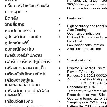
Handheld Digital Light M
ปริ้นเตอร์สำหรับเครื่องชั่ง
200,000 lux, you can switc
Other nice features inclu
มาตรฐาน IP
มีดกลึง
Features:
วิทยุสื่อสาร
High Accuracy and rapid 
หน้าปัดวัดแรงดัน
Auto Zeroing
Over-range indication
อุปกรณ์วัดความหนืด
Unit and Sign display for 
Data Hold
อุปกรณ์เซฟตี้
Low power consumption
อุปกรณ์ห้องแล็บ
Short rise and fall time
เฟอร์นิเจอร์สำนักงาน
เฟอร์นิเจอร์ห้องปฏิบัติการ
Specifications:
เครื่องทดสอบความแข็ง
Display: 3-1/2 digit 18mm
Power: 9V battery
เครื่องชั่งอิเล็กทรอนิกส์
Ranges: 0.1-200/2,000/20
เครื่องจ่ายสบู่และ
Accuracy: ±3% ±10 digits 
แอลกอฮอล์อัตโนมัติ
±5% ±10 digits (over
Repeatability: ±2%
เครื่องวัดความแน่น/เฟิร์ม
Temperature Characterist
ของผลไม้
Photo detector type: Silico
Operating temperature: 3
เครื่องวัดแรงกด
Sampling rate: 2-3 times 
Battery life: 200 hours (es