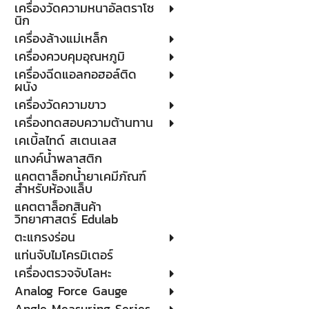
เครื่องวัดความหนาอัลตราโซ
นิก
เครื่องล้างแม่เหล็ก
เครื่องควบคุมอุณหภูมิ
เครื่องฉีดแอลกอฮอล์ติด
ผนัง
เครื่องวัดความขาว
เครื่องทดสอบความต้านทาน
เคเบิ้ลไทด์ สเตนเลส
แทงค์น้ำพลาสติก
แคตตาล็อกน้ำยาเคมีภัณฑ์
สำหรับห้องแล็บ
แคตตาล็อกสินค้า
วิทยาศาสตร์ Edulab
ตะแกรงร่อน
แท่นจับไมโครมิเตอร์
เครื่องตรวจจับโลหะ
Analog Force Gauge
Angle Measuring Series