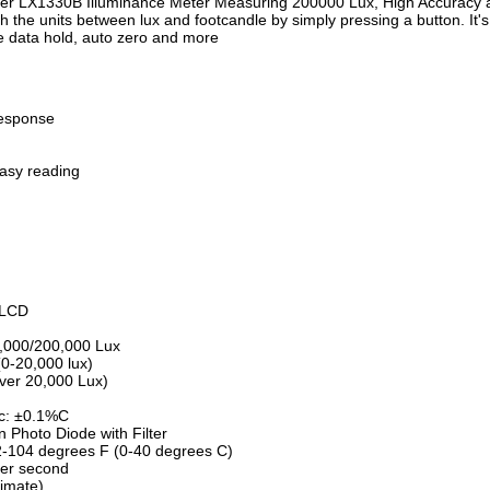
eter LX1330B Illuminance Meter Measuring 200000 Lux, High Accurac
h the units between lux and footcandle by simply pressing a button. It'
de data hold, auto zero and more
response
easy reading
 LCD
,000/200,000 Lux
(0-20,000 lux)
 20,000 Lux)
ic: ±0.1%C
n Photo Diode with Filter
2-104 degrees F (0-40 degrees C)
per second
timate)