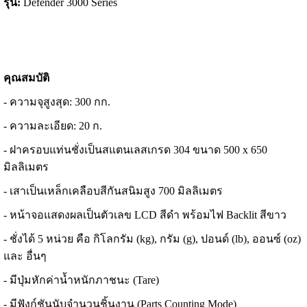
รุ่น
:
Defender 3000 Series
คุณสมบัติ
- ความจุสูงสุด: 300 กก.
- ความละเอียด: 20 ก.
-
ฝาครอบแท่นชั่งเป็นสแตนเลสเกรด
304
ขนาด
500 x 650
มิลลิเมตร
-
เสาเป็นเหล็กเคลือบสีกันสนิมสูง
700
มิลลิเมตร
-
หน้าจอแสดงผลเป็นตัวเลข
LCD
สีดำ พร้อมไฟ
Backlit
สีขาว
-
ชั่งได้
5
หน่วย คือ กิโลกรัม
(kg),
กรัม
(g),
ปอนด์
(lb),
ออนซ์
(oz)
และ อื่นๆ
-
มีปุ่มหักค่าน้ำหนักภาชนะ
(Tare)
-
มีฟังก์ชันนับจำนวนชิ้นงาน
(Parts Counting Mode)