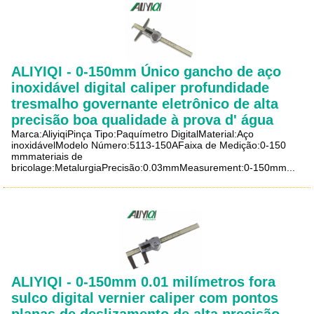
ALIYIQI - 0-150mm Único gancho de aço
inoxidável digital caliper profundidade
tresmalho governante eletrônico de alta
precisão boa qualidade à prova d' água
Marca:AliyiqiPinça Tipo:Paquímetro DigitalMaterial:Aço
inoxidávelModelo Número:5113-150AFaixa de Medição:0-150
mmmateriais de
bricolage:MetalurgiaPrecisão:0.03mmMeasurement:0-150mm...
ALIYIQI - 0-150mm 0.01 milímetros fora
sulco digital vernier caliper com pontos
planas de deslizamento de alta precisão