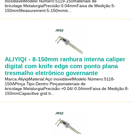
inoxidávelModelo Número:5119-150materiais de
bricolage:MetalurgiaPrecisão:0.04mmFaixa de Medição:5-
150mmMeasurement:5-150mmis...
ALIYIQI - 8-150mm ranhura interna caliper
digital com knife edge com ponto plana
tresmalho eletrônico governante
Marca:AliyiqiMaterial:Aço inoxidávelModelo Número:5118-
150APinça Tipo:Dentro Pinçasmateriais de
bricolage:MetalurgiaPrecisão:+0.04/-0.04mmFaixa de Medição:8-
150mmCapacitive grid tr...