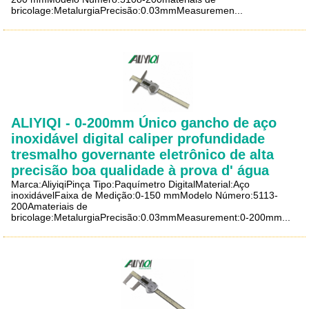
bricolage:MetalurgiaPrecisão:0.03mmMeasuremen...
ALIYIQI - 0-200mm Único gancho de aço
inoxidável digital caliper profundidade
tresmalho governante eletrônico de alta
precisão boa qualidade à prova d' água
Marca:AliyiqiPinça Tipo:Paquímetro DigitalMaterial:Aço
inoxidávelFaixa de Medição:0-150 mmModelo Número:5113-
200Amateriais de
bricolage:MetalurgiaPrecisão:0.03mmMeasurement:0-200mm...