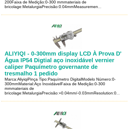
200Faixa de Medição:0-300 mmmateriais de
bricolage:MetalurgiaPrecisão:0.04mmMeasuremen...
ALIYIQI - 0-300mm display LCD À Prova D'
Água IP54 Digtial aço inoxidável vernier
caliper Paquímetro governante de
tresmalho 1 pedido
Marca:AliyiqiPinça Tipo:Paquímetro DigitalModelo Número:0-
300mmMaterial:Aço InoxidávelFaixa de Medição:0-300
mmmateriais de
bricolage:MetalurgiaPrecisão:+0.04mm/-0.03mmResolution:0...