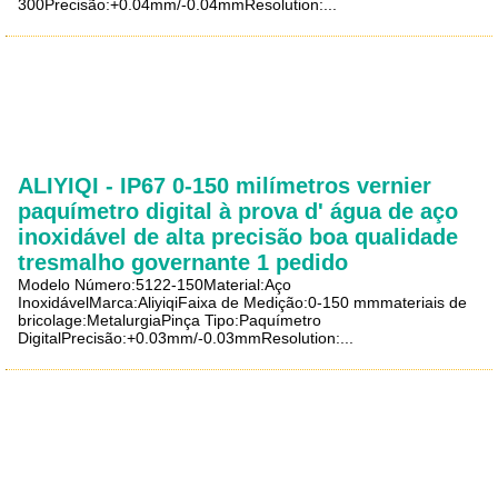
300Precisão:+0.04mm/-0.04mmResolution:...
ALIYIQI - IP67 0-150 milímetros vernier
paquímetro digital à prova d' água de aço
inoxidável de alta precisão boa qualidade
tresmalho governante 1 pedido
Modelo Número:5122-150Material:Aço
InoxidávelMarca:AliyiqiFaixa de Medição:0-150 mmmateriais de
bricolage:MetalurgiaPinça Tipo:Paquímetro
DigitalPrecisão:+0.03mm/-0.03mmResolution:...