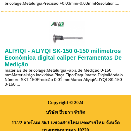
bricolage:MetalurgiaPrecisão:+0.03mm/-0.03mmResolution:...
ALIYIQI - ALIYQI SK-150 0-150 milímetros
Econômica digital caliper Ferramentas De
Medição
materiais de bricolage:MetalurgiaFaixa de Medição:0-150
mmMaterial:Aço inoxidávelPinça Tipo:Paquímetro DigitalModelo
Número:SKT-150Precisão:0,01 mmMarca:AliyiqiALIYQI SK-150
0-150 ...
Copyright
© 2024
บริษัท ธีรธรา จำกัด
11/22 สายไหม 56/1
แขวงสายไหม
เขตสายไหม
จังหวัด
กรุงเทพมหานคร
10220