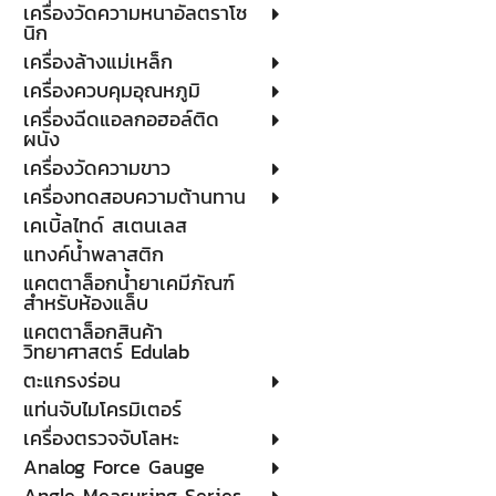
เครื่องวัดความหนาอัลตราโซ
นิก
เครื่องล้างแม่เหล็ก
เครื่องควบคุมอุณหภูมิ
เครื่องฉีดแอลกอฮอล์ติด
ผนัง
เครื่องวัดความขาว
เครื่องทดสอบความต้านทาน
เคเบิ้ลไทด์ สเตนเลส
แทงค์น้ำพลาสติก
แคตตาล็อกน้ำยาเคมีภัณฑ์
สำหรับห้องแล็บ
แคตตาล็อกสินค้า
วิทยาศาสตร์ Edulab
ตะแกรงร่อน
แท่นจับไมโครมิเตอร์
เครื่องตรวจจับโลหะ
Analog Force Gauge
Angle Measuring Series