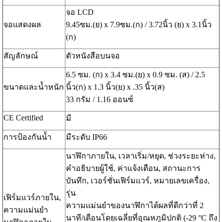
จอ LCD
จอแสดงผล
9.45ซม.(ย) x 7.9ซม.(ก) / 3.72นิ้ว (ย) x 3.1นิ้ว
(ก)
สัญลักษณ์
ตัวหนังสือบนจอ
6.5 ซม. (ก) x 3.4 ซม.(ย) x 0.9 ซม. (ส) / 2.5
ขนาดและน้ำหนัก
นิ้ว(ก) x 1.3 นิ้ว(ย) x .35 นิ้ว(ส)
33 กรัม / 1.16 ออนซ์
CE Certified
มี
การป้องกันน้ำ
มีระดับ IP66
นาฬิกาภายใน, เวลาเริ่ม/หยุด, ช่วงระยะห่าง,
คำอธิบายผู้ใช้, ค่าแจ้งเตือน, สถานะการ
บันทึก, เวอร์ชั่นเฟิร์มแวร์, หมายเลขเครื่อง,
รุ่น
เฟิร์มแวร์ภายใน,
ความแม่นยำของนาฬิกาได้ผลที่ดีกว่าที่ 2
ความแม่นยำ
นาที/เดือนโดยเฉลี่ยที่อุณหภูมิปกติ (-29 °C ถึง