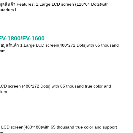
สินค้า Features: 1.Large LCD screen (128*64 Dots)with
terium l...
FV-1800/FV-1600
มูลสินค้า 1.Large LCD screen(480*272 Dots)with 65 thousand
nm...
CD screen (480*272 Dots) with 65 thousand true color and
ium ...
 LCD screen(480*480)with 65 thousand true color and support
m...