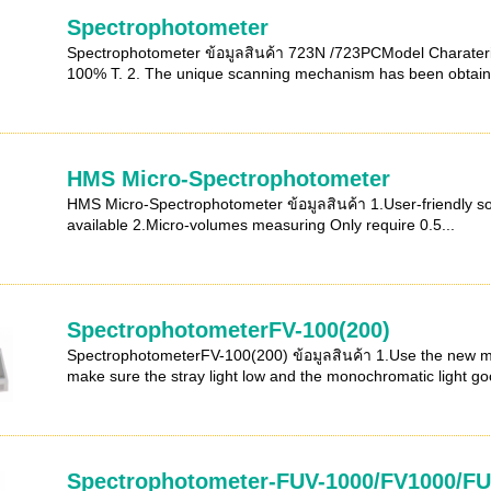
Spectrophotometer
Spectrophotometer ข้อมูลสินค้า 723N /723PCModel Charateristi
100% T. 2. The unique scanning mechanism has been obtain
HMS Micro-Spectrophotometer
HMS Micro-Spectrophotometer ข้อมูลสินค้า 1.User-friendly sof
available 2.Micro-volumes measuring Only require 0.5...
SpectrophotometerFV-100(200)
SpectrophotometerFV-100(200) ข้อมูลสินค้า 1.Use the new m
make sure the stray light low and the monochromatic light goo
Spectrophotometer-FUV-1000/FV1000/F