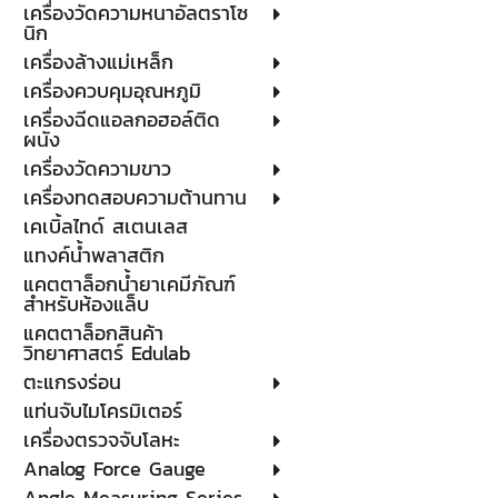
เครื่องวัดความหนาอัลตราโซ
นิก
เครื่องล้างแม่เหล็ก
เครื่องควบคุมอุณหภูมิ
เครื่องฉีดแอลกอฮอล์ติด
ผนัง
เครื่องวัดความขาว
เครื่องทดสอบความต้านทาน
เคเบิ้ลไทด์ สเตนเลส
แทงค์น้ำพลาสติก
แคตตาล็อกน้ำยาเคมีภัณฑ์
สำหรับห้องแล็บ
แคตตาล็อกสินค้า
วิทยาศาสตร์ Edulab
ตะแกรงร่อน
แท่นจับไมโครมิเตอร์
เครื่องตรวจจับโลหะ
Analog Force Gauge
Angle Measuring Series