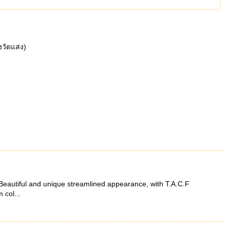
งวัดแสง)
 Beautiful and unique streamlined appearance, with T.A.C.F
 col...