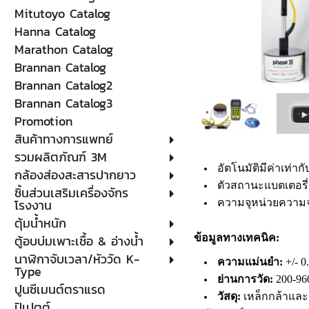
Mitutoyo Catalog
Hanna Catalog
Marathon Catalog
Brannan Catalog
Brannan Catalog2
Brannan Catalog3
Promotion
สินค้าทางการแพทย์
รวมผลิตภัณฑ์ 3M
อัตโนมัติมีค่าเท่าก
กล้องส่องสะสารปากยาว
ตัวสถานะแบตเตอรี่
ชิ้นส่วนเสริมเครื่องจักร
โรงงาน
ความจุหน่วยความจำ
ตุ้มน้ำหนัก
ตู้อบบ่มเพาะเชื้อ & อ่างน้ำ
ข้อมูลทางเทคนิค:
นาฬิกาจับเวลา/หัววัด K-
ความแม่นยำ:
+/- 0
Type
ย่านการวัด:
200-96
ปูนซีเมนต์ตราแรด
วัสดุ:
เหล็กกล้าและเ
ปิเปตต์