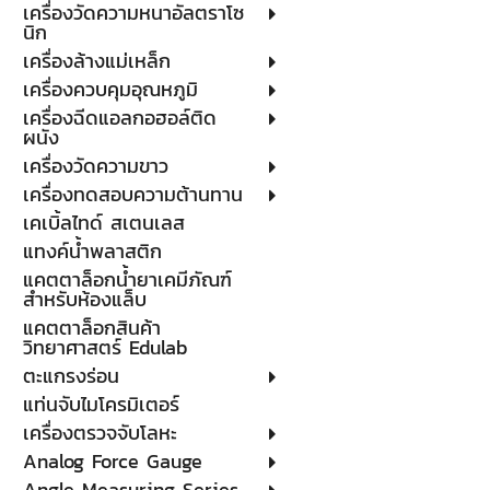
เครื่องวัดความหนาอัลตราโซ
นิก
เครื่องล้างแม่เหล็ก
เครื่องควบคุมอุณหภูมิ
เครื่องฉีดแอลกอฮอล์ติด
ผนัง
เครื่องวัดความขาว
เครื่องทดสอบความต้านทาน
เคเบิ้ลไทด์ สเตนเลส
แทงค์น้ำพลาสติก
แคตตาล็อกน้ำยาเคมีภัณฑ์
สำหรับห้องแล็บ
แคตตาล็อกสินค้า
วิทยาศาสตร์ Edulab
ตะแกรงร่อน
แท่นจับไมโครมิเตอร์
เครื่องตรวจจับโลหะ
Analog Force Gauge
Angle Measuring Series