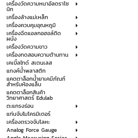
เครื่องวัดความหนาอัลตราโซ
นิก
เครื่องล้างแม่เหล็ก
เครื่องควบคุมอุณหภูมิ
เครื่องฉีดแอลกอฮอล์ติด
ผนัง
เครื่องวัดความขาว
เครื่องทดสอบความต้านทาน
เคเบิ้ลไทด์ สเตนเลส
แทงค์น้ำพลาสติก
แคตตาล็อกน้ำยาเคมีภัณฑ์
สำหรับห้องแล็บ
แคตตาล็อกสินค้า
วิทยาศาสตร์ Edulab
ตะแกรงร่อน
แท่นจับไมโครมิเตอร์
เครื่องตรวจจับโลหะ
Analog Force Gauge
Angle Measuring Series