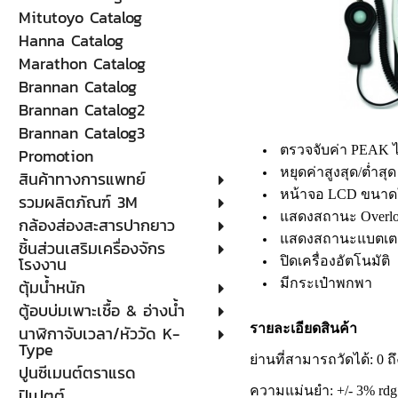
Mitutoyo Catalog
Hanna Catalog
Marathon Catalog
Brannan Catalog
Brannan Catalog2
Brannan Catalog3
ตรวจจับค่า PEAK ไ
Promotion
หยุดค่าสูงสุด/ต่ำสุด
สินค้าทางการแพทย์
หน้าจอ LCD ขนาดใ
รวมผลิตภัณฑ์ 3M
แสดงสถานะ Overlo
กล้องส่องสะสารปากยาว
แสดงสถานะแบตเตอร
ชิ้นส่วนเสริมเครื่องจักร
โรงงาน
ปิดเครื่องอัตโนมัติ
ตุ้มน้ำหนัก
มีกระเป๋าพกพา
ตู้อบบ่มเพาะเชื้อ & อ่างน้ำ
รายละเอียดสินค้า
นาฬิกาจับเวลา/หัววัด K-
Type
ย่านที่สามารถวัดได้: 0 ถึ
ปูนซีเมนต์ตราแรด
ความแม่นยำ: +/- 3% rdg +
ปิเปตต์