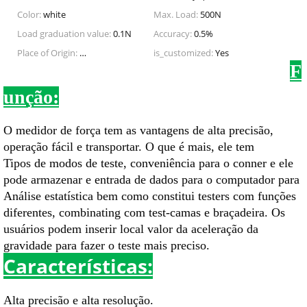
Color:
white
Max. Load:
500N
Load graduation value:
0.1N
Accuracy:
0.5%
Place of Origin:
Zhejiang, China (Mainland)
is_customized:
Yes
F
unção:
O medidor de força tem as vantagens de alta precisão,
operação fácil e transportar. O que é mais, ele tem
Tipos de modos de teste, conveniência para o conner e ele
pode armazenar e entrada de dados para o computador para
Análise estatística bem como constitui testers com funções
diferentes, combinating com test-camas e braçadeira. Os
usuários podem inserir local valor da aceleração da
gravidade para fazer o teste mais preciso.
Características:
Alta precisão e alta resolução.