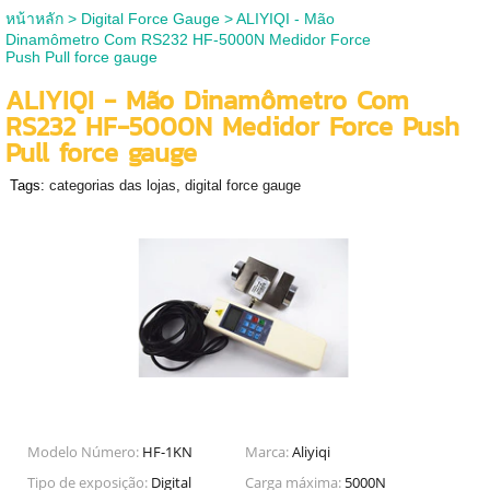
หน้าหลัก
>
Digital Force Gauge
>
ALIYIQI - Mão
Dinamômetro Com RS232 HF-5000N Medidor Force
Push Pull force gauge
ALIYIQI - Mão Dinamômetro Com
RS232 HF-5000N Medidor Force Push
Pull force gauge
Tags:
categorias das lojas
,
digital force gauge
Modelo Número:
HF-1KN
Marca:
Aliyiqi
Tipo de exposição:
Digital
Carga máxima:
5000N