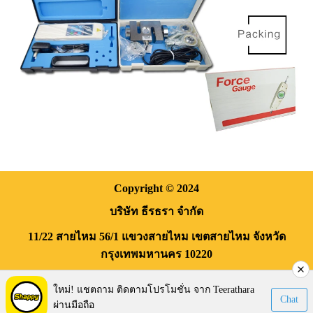
Copyright
© 2024
บริษัท ธีรธรา จำกัด
11/22 สายไหม 56/1
แขวงสายไหม
เขตสายไหม
จังหวัด
กรุงเทพมหานคร
10220
Visitors:
170,135
ใหม่! แชตถาม ติดตามโปรโมชั่น จาก Teerathara
Chat
ผ่านมือถือ