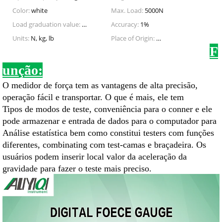
Color:
white
Max. Load:
5000N
Load graduation value:
1N,0.1kg,0.1Lb
Accuracy:
1%
Units:
N, kg, lb
Place of Origin:
Zhejiang, China (Mainl
F
unção:
O medidor de força tem as vantagens de alta precisão,
operação fácil e transportar. O que é mais, ele tem
Tipos de modos de teste, conveniência para o conner e ele
pode armazenar e entrada de dados para o computador para
Análise estatística bem como constitui testers com funções
diferentes, combinating com test-camas e braçadeira. Os
usuários podem inserir local valor da aceleração da
gravidade para fazer o teste mais preciso.