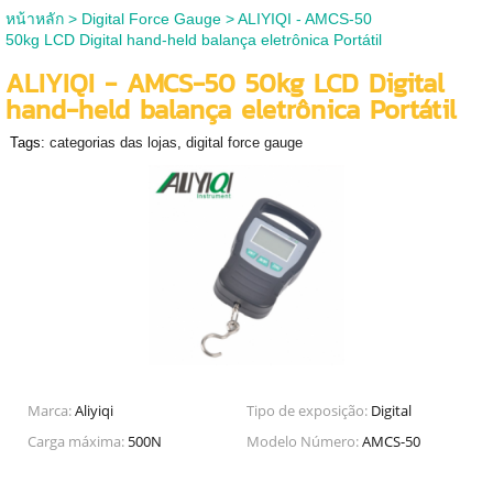
หน้าหลัก
>
Digital Force Gauge
>
ALIYIQI - AMCS-50
50kg LCD Digital hand-held balança eletrônica Portátil
ALIYIQI - AMCS-50 50kg LCD Digital
hand-held balança eletrônica Portátil
Tags:
categorias das lojas
,
digital force gauge
Marca:
Aliyiqi
Tipo de exposição:
Digital
Carga máxima:
500N
Modelo Número:
AMCS-50