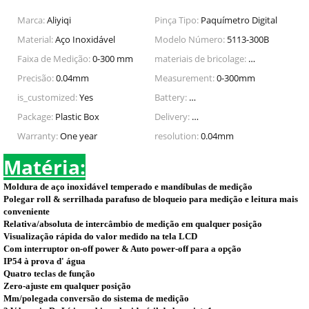
Marca:
Aliyiqi
Pinça Tipo:
Paquímetro Digital
Material:
Aço Inoxidável
Modelo Número:
5113-300B
Faixa de Medição:
0-300 mm
materiais de bricolage:
Metalurgia
Precisão:
0.04mm
Measurement:
0-300mm
is_customized:
Yes
Battery:
3V CR2032 environmental lith
Package:
Plastic Box
Delivery:
1-2 business days after orde
Warranty:
One year
resolution:
0.04mm
Matéria:
Moldura de aço inoxidável temperado e mandíbulas de medição
Polegar roll & serrilhada parafuso de bloqueio para medição e leitura mais
conveniente
Relativa/absoluta de intercâmbio de medição em qualquer posição
Visualização rápida do valor medido na tela LCD
Com interruptor on-off power & Auto power-off para a opção
IP54 à prova d' água
Quatro teclas de função
Zero-ajuste em qualquer posição
Mm/polegada conversão do sistema de medição