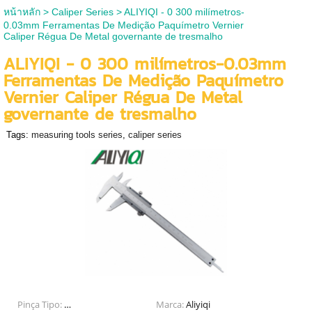
หน้าหลัก
>
Caliper Series
>
ALIYIQI - 0 300 milímetros-
0.03mm Ferramentas De Medição Paquímetro Vernier
Caliper Régua De Metal governante de tresmalho
ALIYIQI - 0 300 milímetros-0.03mm
Ferramentas De Medição Paquímetro
Vernier Caliper Régua De Metal
governante de tresmalho
Tags:
measuring tools series
,
caliper series
Pinça Tipo:
Compassos de Calibre Vernier
Marca:
Aliyiqi