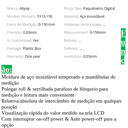
Marca:
Aliyiqi
Pinça Tipo:
Paquímetro Digital
Modelo Número:
5113-150
Material:
Aço inoxidável
Faixa de Medição:
0-150 mm
materiais de bricolage:
Metalurgia
F
Precisão:
0.03mm
Measurement:
0-150mm
u
is_customized:
Yes
Battery:
3V CR2032 environmental lith
Package:
Plastic Box
Delivery:
1-3 business days after orde
n
Warranty:
One year
resolution:
0.03mm
ç
ão:
Moldura de aço inoxidável temperado e mandíbulas de
medição
Polegar roll & serrilhada parafuso de bloqueio para
medição e leitura mais conveniente
Relativa/absoluta de intercâmbio de medição em qualquer
posição
Visualização rápida do valor medido na tela LCD
Com interruptor on-off power & Auto power-off para a
opção