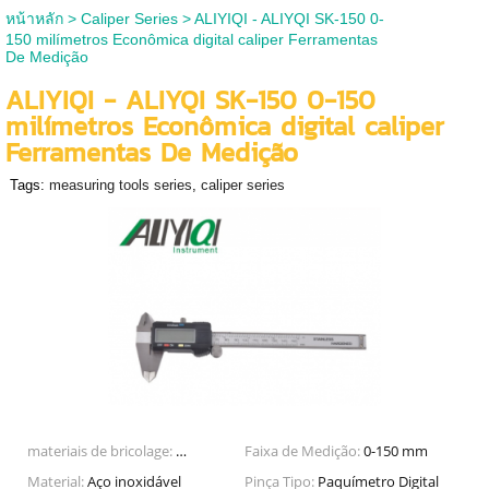
หน้าหลัก
>
Caliper Series
>
ALIYIQI - ALIYQI SK-150 0-
150 milímetros Econômica digital caliper Ferramentas
De Medição
ALIYIQI - ALIYQI SK-150 0-150
milímetros Econômica digital caliper
Ferramentas De Medição
Tags:
measuring tools series
,
caliper series
materiais de bricolage:
Metalurgia
Faixa de Medição:
0-150 mm
Material:
Aço inoxidável
Pinça Tipo:
Paquímetro Digital