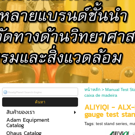
หน้าหลัก
>
Manual Test St
caixa de madeira
ALIYIQI - ALX-B
สินค้าของเรา
gauge test sta
Adam Equipment
Catalog
Tags:
test stand series
,
ma
Ohaus Catalog