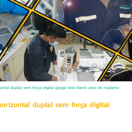
zontal dupla) sem força digital gauge test stand caso de madeira
orizontal dupla) sem força digital