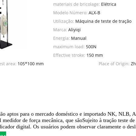
materiais de bricolage:
Elétrica
Modelo Número:
ALX-B
Utilização:
Máquina de teste de tração
Marca:
Aliyiqi
Energia:
Manual
maximum load:
500N
Effective stroke:
150 mm
est area:
105*100 mm
Place of Origin:
Zh
tão aptos para o mercado doméstico e importado NK, NLB, AL
l medidor de força mecânica, que são
Sujeito à tração teste d
dicador digital. Os usuários podem observar claramente o desl