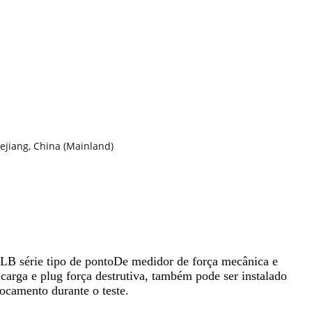
ejiang, China (Mainland)
B série tipo de ponto
De medidor de força mecânica e
e carga e plug força destrutiva, também pode ser instalado
ocamento durante o teste.