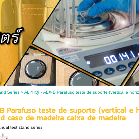
and Series
>
ALIYIQI - ALX-B Parafuso teste de suporte (vertical e hori
 Parafuso teste de suporte (vertical e h
nd caso de madeira caixa de madeira
nual test stand series