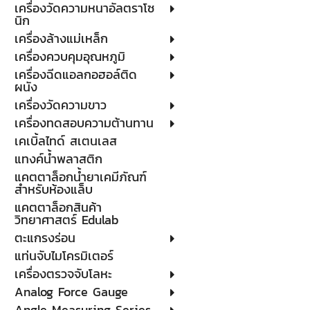
เครื่องวัดความหนาอัลตราโซ
นิก
เครื่องล้างแม่เหล็ก
เครื่องควบคุมอุณหภูมิ
เครื่องฉีดแอลกอฮอล์ติด
ผนัง
เครื่องวัดความขาว
เครื่องทดสอบความต้านทาน
เคเบิ้ลไทด์ สเตนเลส
แทงค์น้ำพลาสติก
แคตตาล็อกน้ำยาเคมีภัณฑ์
สำหรับห้องแล็บ
แคตตาล็อกสินค้า
วิทยาศาสตร์ Edulab
ตะแกรงร่อน
แท่นจับไมโครมิเตอร์
เครื่องตรวจจับโลหะ
Analog Force Gauge
Angle Measuring Series