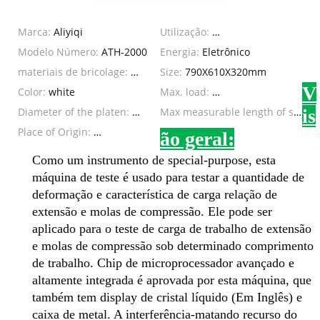
Marca:
Aliyiqi
Utilização:
Máquina de teste de t
Modelo Número:
ATH-2000
Energia:
Eletrônico
materiais de bricolage:
Metalurgia
Size:
790X610X320mm
V
Color:
white
Max. load:
2000N/200kg/450Lb
Diameter of the platen:
108mm
Max measurable length of spring :
is
Place of Origin:
Zhejiang, China (Mainland)
ão geral:
Como um instrumento de special-purpose, esta
máquina de teste é usado para testar a quantidade de
deformação e característica de carga relação de
extensão e molas de compressão. Ele pode ser
aplicado para o teste de carga de trabalho de extensão
e molas de compressão sob determinado comprimento
de trabalho. Chip de microprocessador avançado e
altamente integrada é aprovada por esta máquina, que
também tem display de cristal líquido (Em Inglês) e
caixa de metal. A interferência-matando recurso do