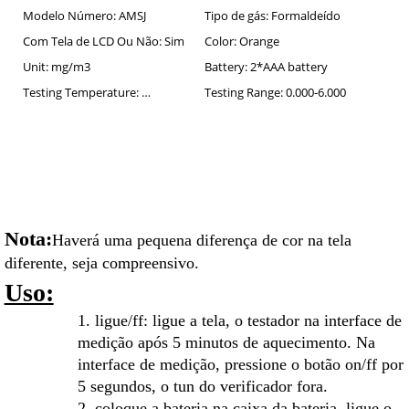
Modelo Número:
AMSJ
Tipo de gás:
Formaldeído
Com Tela de LCD Ou Não:
Sim
Color:
Orange
Unit:
mg/m3
Battery:
2*AAA battery
Testing Temperature:
5~45 degree centigrade
Testing Range:
0.000-6.000
Nota:
Haverá uma pequena diferença de cor na tela
diferente, seja compreensivo.
Uso:
1. ligue/ff: ligue a tela, o testador na interface de
medição após 5 minutos de aquecimento. Na
interface de medição, pressione o botão on/ff por
5 segundos, o tun do verificador fora.
2. coloque a bateria na caixa da bateria, ligue o