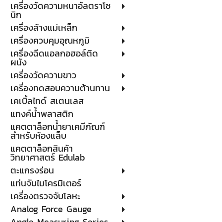
เครื่องวัดความหนาอัลตราโซ
นิก
เครื่องล้างแม่เหล็ก
เครื่องควบคุมอุณหภูมิ
เครื่องฉีดแอลกอฮอล์ติด
ผนัง
เครื่องวัดความขาว
เครื่องทดสอบความต้านทาน
เคเบิ้ลไทด์ สเตนเลส
แทงค์น้ำพลาสติก
แคตตาล็อกน้ำยาเคมีภัณฑ์
สำหรับห้องแล็บ
แคตตาล็อกสินค้า
วิทยาศาสตร์ Edulab
ตะแกรงร่อน
แท่นจับไมโครมิเตอร์
เครื่องตรวจจับโลหะ
Analog Force Gauge
Angle Measuring Series